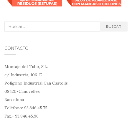
v
a
v
e
v
e
n
e
n
t
n
t
a
t
a
n
a
n
a
n
a
Search for:
n
a
n
BUSCAR
u
n
u
e
u
e
v
e
v
a
v
a
)
a
)
)
CONTACTO
Montaje del Tubo, S.L.
c/ Industria, 106-E
Polígono Industrial Can Castells
08420-Canovelles
Barcelona
Teléfono: 93.846.45.75
Fax.- 93.846.45.96